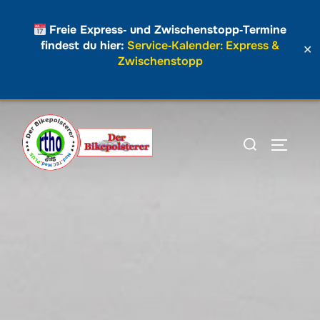
Freie Express‑ und Zwischenstopp‑Termine
findest du hier:
Service‑Kalender: Express &
✕
Zwischenstopp
Zum
Inhalt
Suchen
SEITEN
springen
nach: