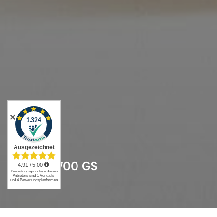
✕
BMW F 700 GS