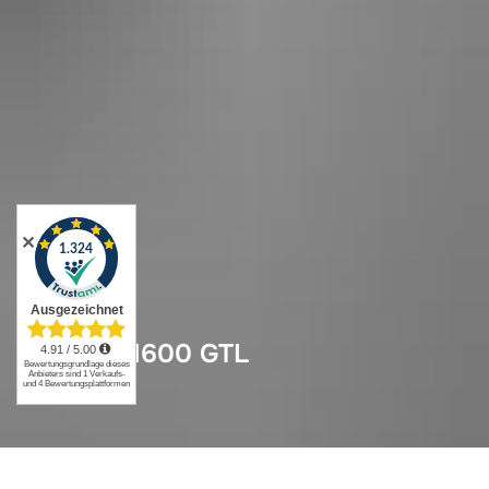
✕
BMW K 1600 GTL