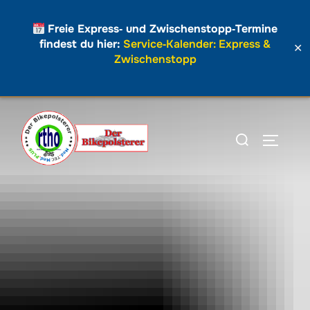
Freie Express‑ und Zwischenstopp‑Termine
findest du hier:
Service‑Kalender: Express &
✕
Zwischenstopp
Zum
Inhalt
Suchen
SEITEN
springen
nach: