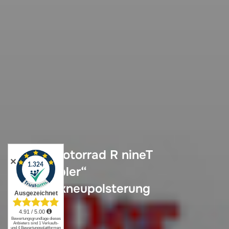
BMW-Motorrad R nineT
✕
„Scrambler“
Sitzbankneupolsterung