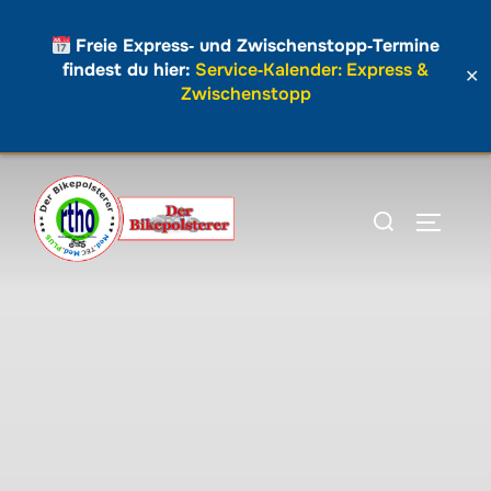
Freie Express‑ und Zwischenstopp‑Termine
findest du hier:
Service‑Kalender: Express &
✕
Zwischenstopp
Zum
Inhalt
Suchen
SEITEN
springen
nach: