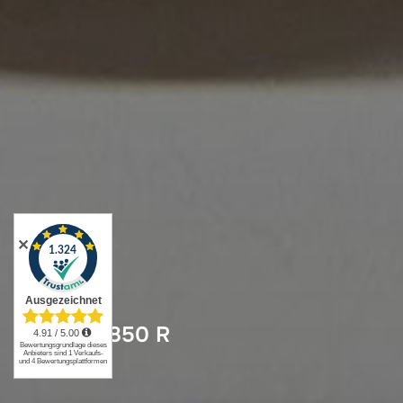
✕
BMW R 850 R