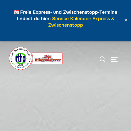
Freie Express‑ und Zwischenstopp‑Termine
findest du hier:
Service‑Kalender: Express &
✕
Zwischenstopp
Zum
Inhalt
Suchen
SEITEN
springen
nach: