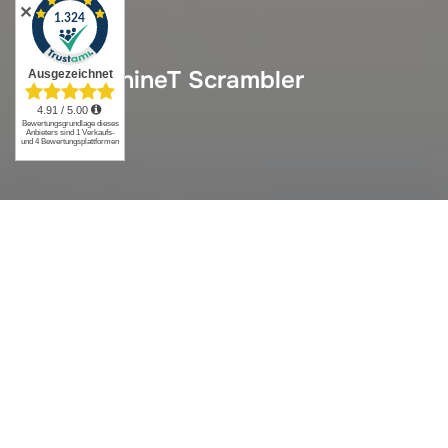
✕
BMW R nineT Scrambler
BMW
R nineT Scrambler
Sitzbank: