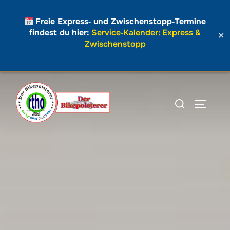
Freie Express‑ und Zwischenstopp‑Termine
findest du hier:
Service‑Kalender: Express &
✕
Zwischenstopp
Zum
Inhalt
Suchen
SEITEN
springen
nach: