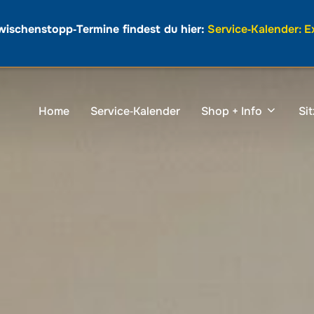
wischenstopp‑Termine findest du hier:
Service‑Kalender: 
Home
Service‑Kalender
Shop + Info
Si