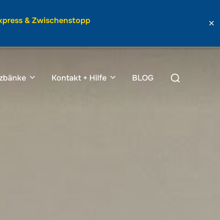
Express & Zwischenstopp
✕
Suchen
tzbänke
Kontakt + Hilfe
BLOG
nach: