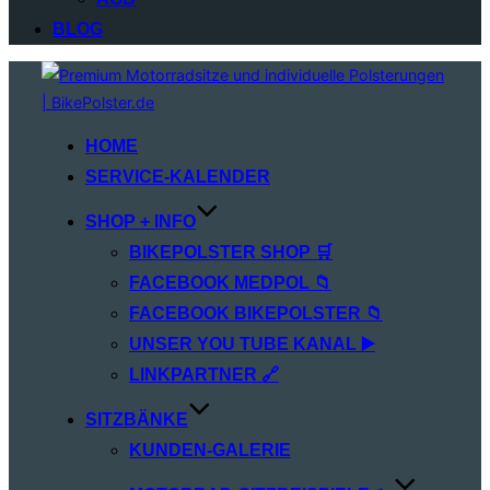
BLOG
Zum
Inhalt
springen
HOME
SERVICE‑KALENDER
SHOP + INFO
BIKEPOLSTER SHOP 🛒
FACEBOOK MEDPOL 📁
FACEBOOK BIKEPOLSTER 📁
UNSER YOU TUBE KANAL ▶️
LINKPARTNER 🔗
SITZBÄNKE
KUNDEN-GALERIE