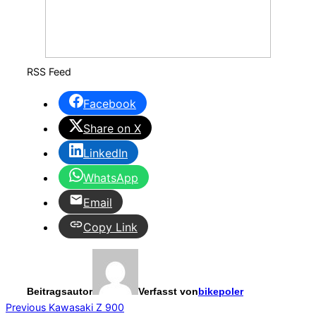
RSS Feed
Facebook
Share on X
LinkedIn
WhatsApp
Email
Copy Link
Beitragsautor
Verfasst von
bikepoler
Beitragsnavigation
Previous
Previous
Kawasaki Z 900