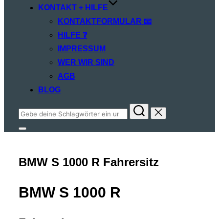
KONTAKT + HILFE
KONTAKTFORMULAR 📧
HILFE ❓
IMPRESSUM
WER WIR SIND
AGB
BLOG
Suchen
nach:
Seitenleiste
&
Navigation
umschalten
BMW S 1000 R Fahrersitz
BMW S 1000 R