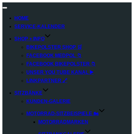
Navigation
umschalten
HOME
SERVICE‑KALENDER
SHOP + INFO
BIKEPOLSTER SHOP 🛒
FACEBOOK MEDPOL 📁
FACEBOOK BIKEPOLSTER 📁
UNSER YOU TUBE KANAL ▶️
LINKPARTNER 🔗
SITZBÄNKE
KUNDEN-GALERIE
MOTORRAD-SITZBEISPIELE 🏍️
MOTORRADMARKEN