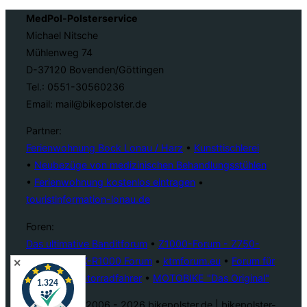
MedPol-Polsterservice
Michael Nitsche
Mühlenweg 74
D-37120 Bovenden/Göttingen
Tel.: 0551-30560236
Email: mail@bikepolster.de
Partner:
Ferienwohnung Bock Lonau / Harz
•
Kunsttischlerei
•
Neubezüge von medizinischen Behandlungsstühlen
•
Ferienwohnung kostenlos eintragen
•
touristinformation-lonau.de
Foren:
Das ultimative Banditforum
•
Z1000-Forum - Z750-
Forum
•
GSX-R1000 Forum
•
ktmforum.eu
•
Forum für
✕
BMW GS-Motorradfahrer
•
MOTOBIKE "Das Original"
© Copyright 2006 -
2026
bikepolster.de | bikepolster-