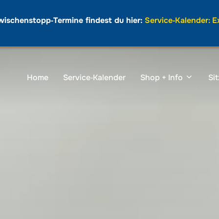
wischenstopp‑Termine findest du hier:
Service‑Kalender: 
Home
Service‑Kalender
Shop + Info
Si