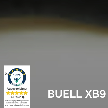
✕
BUELL XB9