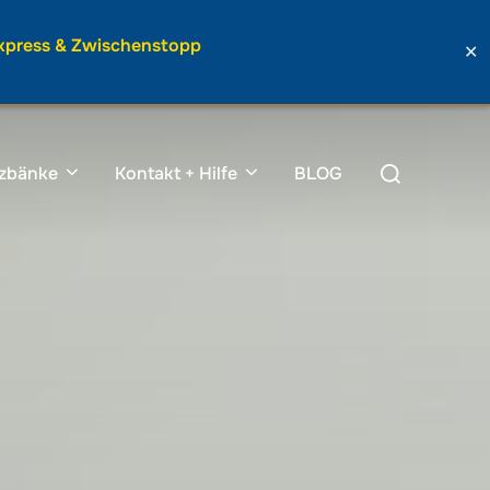
Express & Zwischenstopp
✕
Suchen
tzbänke
Kontakt + Hilfe
BLOG
nach: