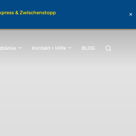
Express & Zwischenstopp
✕
Suchen
tzbänke
Kontakt + Hilfe
BLOG
nach: