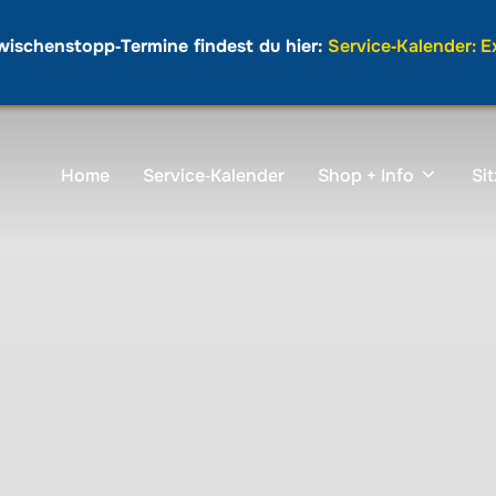
wischenstopp‑Termine findest du hier:
Service‑Kalender: 
Home
Service‑Kalender
Shop + Info
Si