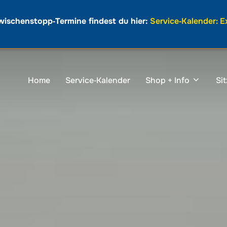
wischenstopp‑Termine findest du hier:
Service‑Kalender: 
Home
Service‑Kalender
Shop + Info
Si