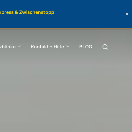
Express & Zwischenstopp
✕
Suchen
tzbänke
Kontakt + Hilfe
BLOG
nach: