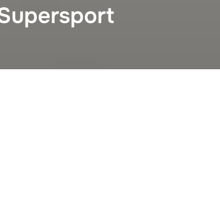
 Supersport
sport