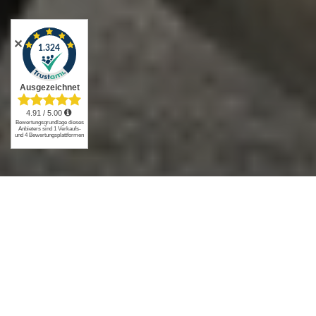
✕
Ducati XDiavel S