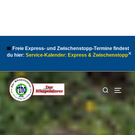
Zum
Inhalt
📅
Freie Express‑ und Zwischenstopp‑Termine findest
✕
du hier:
Service‑Kalender: Express & Zwischenstopp
springen
Suchen
SEITEN
nach: