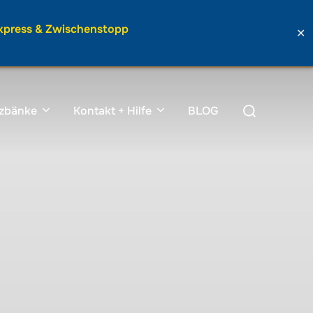
Express & Zwischenstopp
✕
Suchen
tzbänke
Kontakt + Hilfe
BLOG
nach: