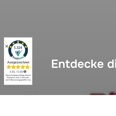
✕
Entdecke d