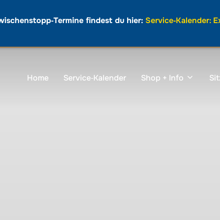
wischenstopp‑Termine findest du hier:
Service‑Kalender: 
Home
Service‑Kalender
Shop + Info
Si