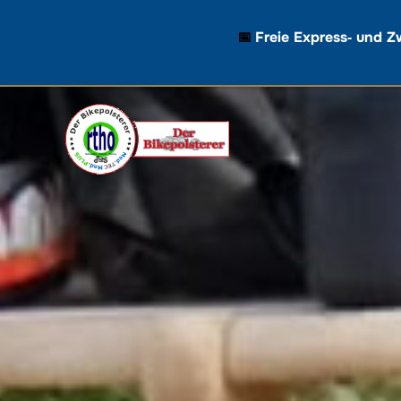
📅
Freie Express‑ und Z
Zum
Inhalt
springen