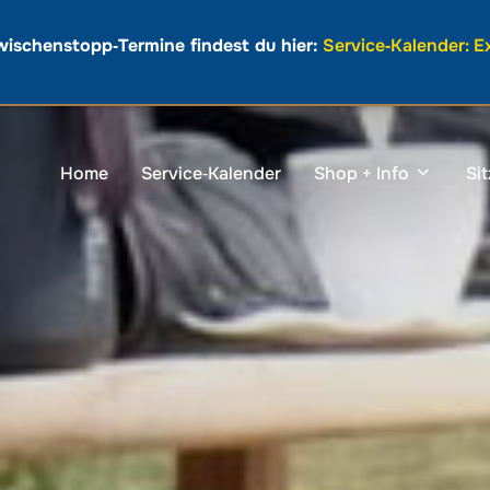
wischenstopp‑Termine findest du hier:
Service‑Kalender: 
Home
Service‑Kalender
Shop + Info
Si