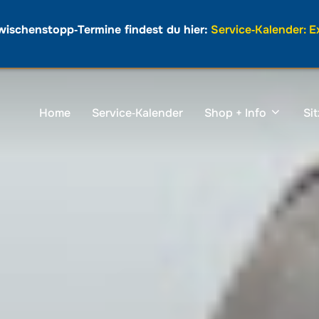
wischenstopp‑Termine findest du hier:
Service‑Kalender: 
Home
Service‑Kalender
Shop + Info
Si