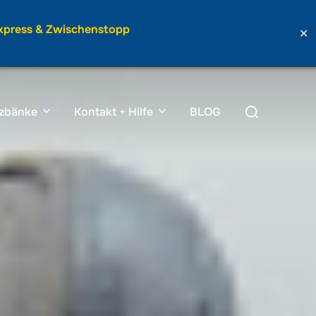
Express & Zwischenstopp
✕
Suchen
tzbänke
Kontakt + Hilfe
BLOG
nach: