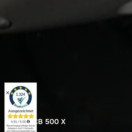
✕
Honda CB 500 X