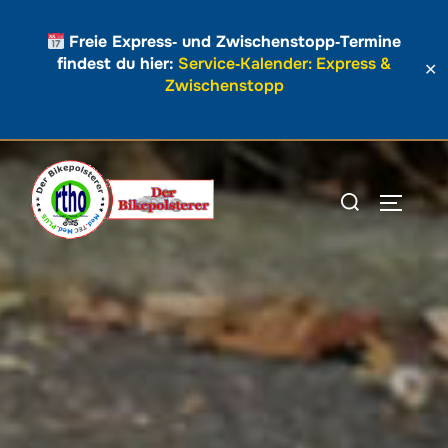
Freie Express‑ und Zwischenstopp‑Termine
findest du hier:
Service‑Kalender: Express &
✕
Zwischenstopp
Zum
Inhalt
Suchen
SEITEN
springen
nach: