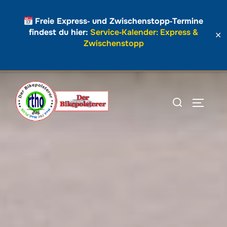
Freie Express‑ und Zwischenstopp‑Termine
findest du hier:
Service‑Kalender: Express &
✕
Zwischenstopp
Zum
Inhalt
Suchen
SEITEN
springen
nach: