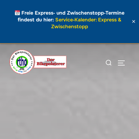
Freie Express‑ und Zwischenstopp‑Termine
findest du hier:
Service‑Kalender: Express &
✕
Zwischenstopp
Zum
Inhalt
Suchen
SEITEN
springen
nach: