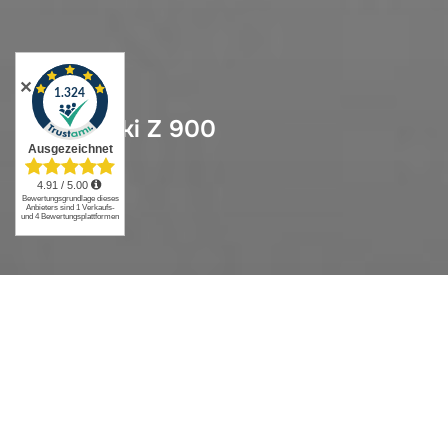
✕
Kawasaki Z 900