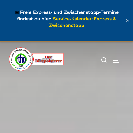
📅
Freie Express‑ und Zwischenstopp‑Termine
findest du hier:
Service‑Kalender: Express &
✕
Zwischenstopp
Zum
Inhalt
Suchen
SEITEN
springen
nach: