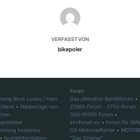
BEITRAGSAUTOR
VERFASST VON
bikepoler
Foren:
nung Bock Lonau / Harz
Das ultimative Banditforum
•
chlerei
•
Neubezüge von
Z1000-Forum - Z750-Forum
chen
GSX-R1000 Forum
•
gsstühlen
ktmforum.eu
•
Forum für BM
ohnung kostenlos
GS-Motorradfahrer
•
MOTOB
•
touristinformation-
"Das Original"