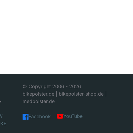
© Copyright 2006 -
2026
bikepolster.de | bikepolster-shop.de |
•
medpolster.de
W
YouTube
Facebook
IKE