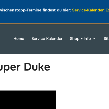
wischenstopp‑Termine findest du hier:
Service‑Kalender: 
Home
Service‑Kalender
Shop + Info
Si
uper Duke