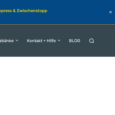
Express & Zwischenstopp
✕
Suchen
tzbänke
Kontakt + Hilfe
BLOG
nach: