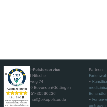
MedPol-Polsterservice
Partner:
✕
Michael Nitsche
Ferienwoh
Mühlenweg 74
•
Kunsttis
D-37120 Bovenden/Göttingen
medizinis
Tel.: 0551-30560236
Behandlun
Email: mail@bikepolster.de
•
Ferienw
eintragen