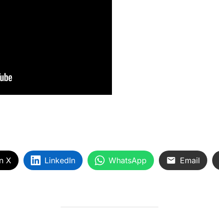
n X
LinkedIn
WhatsApp
Email