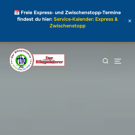
Freie Express‑ und Zwischenstopp‑Termine
findest du hier:
Service‑Kalender: Express &
✕
Zwischenstopp
Zum
Inhalt
Suchen
SEITEN
springen
nach: