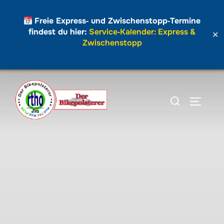
Freie Express‑ und Zwischenstopp‑Termine
findest du hier:
Service‑Kalender: Express &
✕
Zwischenstopp
Zum
Inhalt
Suchen
SEITEN
springen
nach: