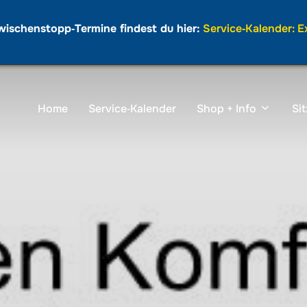
wischenstopp‑Termine findest du hier:
Service‑Kalender: 
Home
Service‑Kalender
Shop + Info
Si