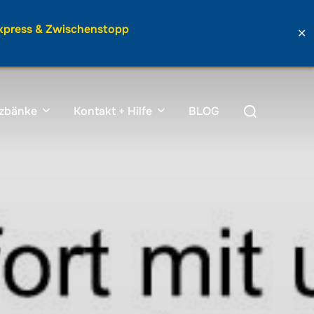
Express & Zwischenstopp
✕
Suchen
tzbänke
Kontakt + Hilfe
BLOG
nach: