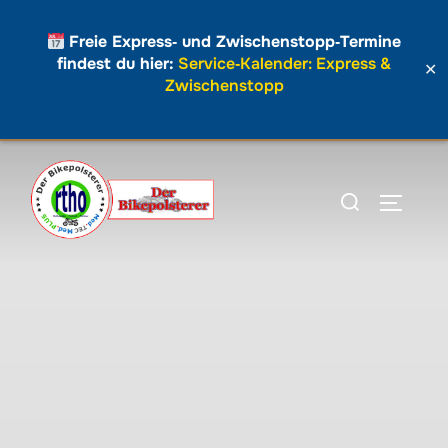
Freie Express‑ und Zwischenstopp‑Termine
findest du hier:
Service‑Kalender: Express &
✕
Zwischenstopp
Zum
Inhalt
Suchen
SEITEN
springen
nach: