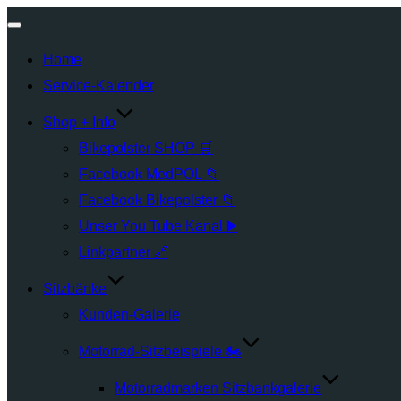
Navigation
Home
umschalten
Service‑Kalender
Shop + Info
Bikepolster SHOP 🛒
Facebook MedPOL 📁
Facebook Bikepolster 📁
Unser You Tube Kanal ▶️
Linkpartner 🔗
Sitzbänke
Kunden-Galerie
Motorrad-Sitzbeispiele 🏍️
Motorradmarken Sitzbankgalerie