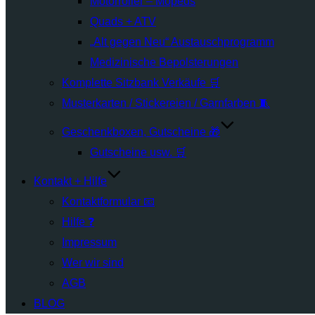
Motorroller – Mopeds
Quads + ATV
„Alt gegen Neu“ Austauschprogramm
Medizinische Bepolsterungen
Komplette Sitzbank Verkäufe 🛒
Musterkarten / Stickereien / Garnfarben 🧵
Geschenkboxen, Gutscheine 🎁
Gutscheine usw. 🛒
Kontakt + Hilfe
Kontaktformular 📧
Hilfe ❓
Impressum
Wer wir sind
AGB
BLOG