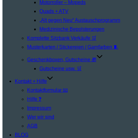
Motorroller – Mopeds
Quads + ATV
„Alt gegen Neu“ Austauschprogramm
Medizinische Bepolsterungen
Komplette Sitzbank Verkäufe 🛒
Musterkarten / Stickereien / Garnfarben 🧵
Geschenkboxen, Gutscheine 🎁
Gutscheine usw. 🛒
Kontakt + Hilfe
Kontaktformular 📧
Hilfe ❓
Impressum
Wer wir sind
AGB
BLOG