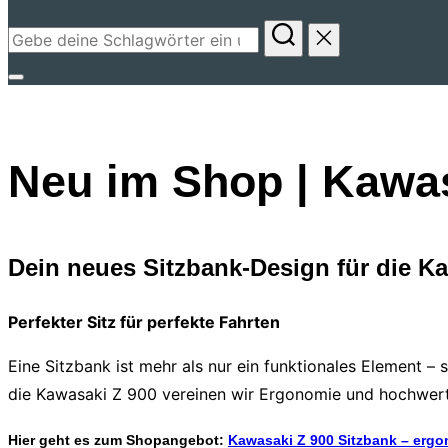
Suchen
nach:
Seitenleiste
&
Navigation
Neu im Shop | Kawa
umschalten
Dein neues Sitzbank-Design für die Kaw
Perfekter Sitz für perfekte Fahrten
Eine Sitzbank ist mehr als nur ein funktionales Element –
die Kawasaki Z 900 vereinen wir Ergonomie und hochwerti
Hier geht es zum Shopangebot:
Kawasaki Z 900 Sitzbank – ergo