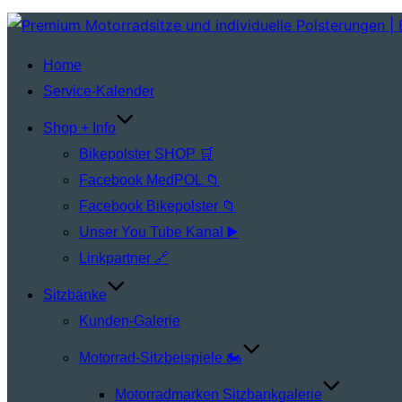
Zum
Inhalt
Home
springen
Service‑Kalender
Shop + Info
Bikepolster SHOP 🛒
Facebook MedPOL 📁
Facebook Bikepolster 📁
Unser You Tube Kanal ▶️
Linkpartner 🔗
Sitzbänke
Kunden-Galerie
Motorrad-Sitzbeispiele 🏍️
Motorradmarken Sitzbankgalerie