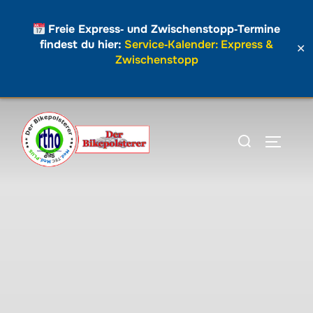
Freie Express‑ und Zwischenstopp‑Termine
findest du hier:
Service‑Kalender: Express &
✕
Zwischenstopp
Zum
Inhalt
Suchen
SEITEN
springen
nach: