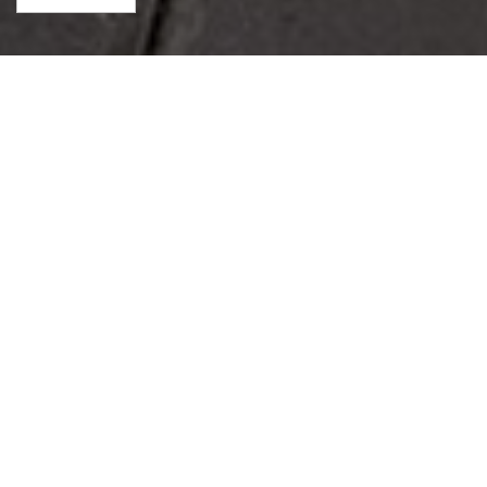
Suzuki GSX‑R
Fahrersitz komplett mit einem Neubezug in
Hell‑Blau, Gelb und Dunkel‑Blau neugepolstert.
Ziernähte farblich angepasst. Mehrfarbige
Stickerei.
Weitere Suzuki‑Bankbeispiele auf unserer
Webseite: