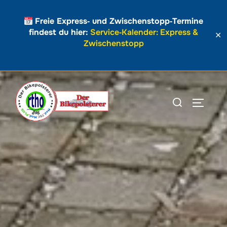
Freie Express‑ und Zwischenstopp‑Termine
findest du hier:
Service‑Kalender: Express &
✕
Zwischenstopp
Zum
Inhalt
Suchen
SEITEN
springen
nach: