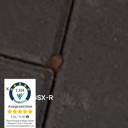
✕
Suzuki GSX-R