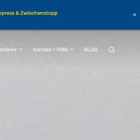
Express & Zwischenstopp
✕
Suchen
tzbänke
Kontakt + Hilfe
BLOG
nach: