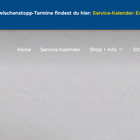
wischenstopp‑Termine findest du hier:
Service‑Kalender: 
Home
Service‑Kalender
Shop + Info
Si