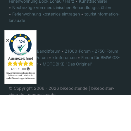
Ferienwohnung Bock Lonau / Harz
•
Kunsttischlerei
•
Neubezüge von medizinischen Behandlungsstühlen
•
Ferienwohnung kostenlos eintragen
•
touristinformation-
lonau.de
✕
Foren:
Das ultimative Banditforum
•
Z1000-Forum - Z750-Forum
•
GSX-R1000 Forum
•
ktmforum.eu
•
Forum für BMW GS-
Motorradfahrer
•
MOTOBIKE "Das Original"
© Copyright 2006 -
2026
bikepolster.de | bikepolster-
shop.de | medpolster.de
YouTube
Facebook
WordPress Cookie Plugin von Real Cookie Banner