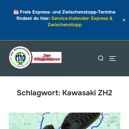
Freie Express‑ und Zwischenstopp‑Termine
findest du hier:
Service‑Kalender: Express &
✕
Zwischenstopp
Zum
Inhalt
Suchen
SEITEN
springen
nach:
Schlagwort:
Kawasaki ZH2