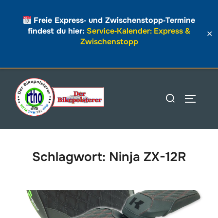
Freie Express‑ und Zwischenstopp‑Termine
findest du hier:
Service‑Kalender: Express &
✕
Zwischenstopp
Zum
Inhalt
Suchen
SEITEN
springen
nach:
Schlagwort:
Ninja ZX-12R