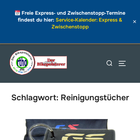
Freie Express‑ und Zwischenstopp‑Termine
findest du hier:
Service‑Kalender: Express &
✕
Zwischenstopp
Zum
Inhalt
Suchen
SEITEN
springen
nach:
Schlagwort:
Reinigungstücher