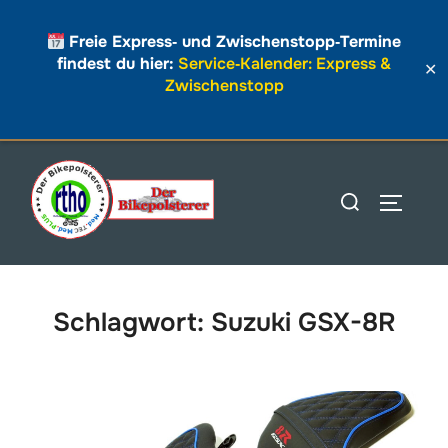
Freie Express‑ und Zwischenstopp‑Termine
findest du hier:
Service‑Kalender: Express &
✕
Zwischenstopp
Zum
Inhalt
Suchen
SEITEN
springen
nach:
Schlagwort:
Suzuki GSX-8R