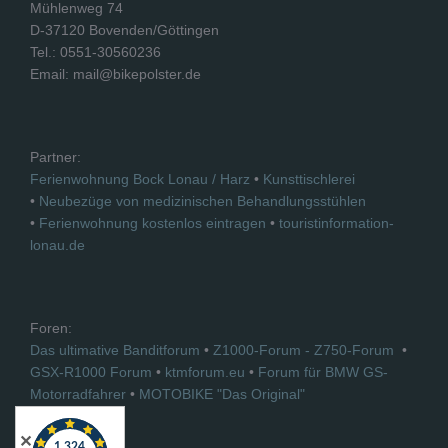
Mühlenweg 74
D-37120 Bovenden/Göttingen
Tel.: 0551-30560236
Email: mail@bikepolster.de
Partner:
Ferienwohnung Bock Lonau / Harz
•
Kunsttischlerei
•
Neubezüge von medizinischen Behandlungsstühlen
•
Ferienwohnung kostenlos eintragen
•
touristinformation-
lonau.de
Foren:
Das ultimative Banditforum
•
Z1000-Forum - Z750-Forum
•
GSX-R1000 Forum
•
ktmforum.eu
•
Forum für BMW GS-
Motorradfahrer
•
MOTOBIKE "Das Original"
✕