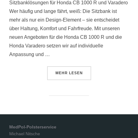
Sitzbanklösungen für Honda CB 1000 R und Varadero
Wer häufig und lange fährt, weiß: Die Sitzbank ist
mehr als nur ein Design-Element – sie entscheidet
über Haltung, Komfort und Fahrfreude. Mit unseren
neuen Angeboten für die Honda CB 1000 R und die
Honda Varadero setzen wir auf individuelle
Anpassung und …
ÜBER „NEU IM SHOP | HONDA C
MEHR
LESEN
MedPol-Polsterservice
Michael Nitsche