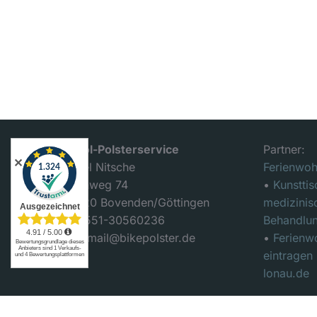
MedPol-Polsterservice
Partner:
✕
Michael Nitsche
Ferienwoh
Mühlenweg 74
•
Kunsttis
D-37120 Bovenden/Göttingen
medizinis
Tel.: 0551-30560236
Behandlun
Email: mail@bikepolster.de
•
Ferienw
eintragen
lonau.de