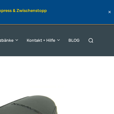
Express & Zwischenstopp
✕
Suchen
tzbänke
Kontakt + Hilfe
BLOG
nach: