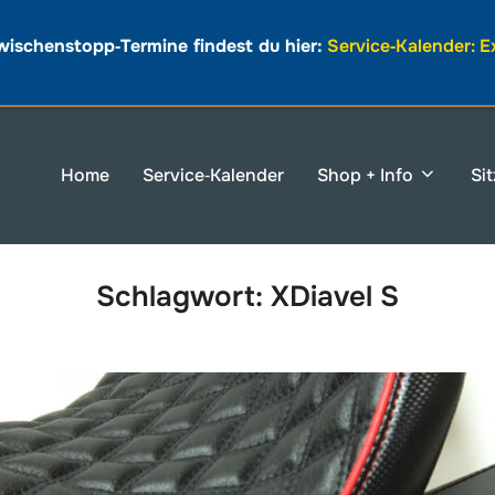
wischenstopp‑Termine findest du hier:
Service‑Kalender: 
Home
Service‑Kalender
Shop + Info
Si
Schlagwort:
XDiavel S