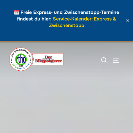
Freie Express‑ und Zwischenstopp‑Termine
findest du hier:
Service‑Kalender: Express &
✕
Zwischenstopp
Zum
Inhalt
Suchen
SEITEN
springen
nach: