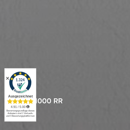
✕
BMW S 1000 RR