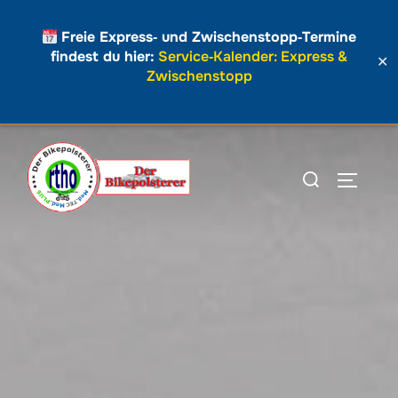
Freie Express‑ und Zwischenstopp‑Termine
findest du hier:
Service‑Kalender: Express &
✕
Zwischenstopp
Zum
Inhalt
Suchen
SEITEN
springen
nach: