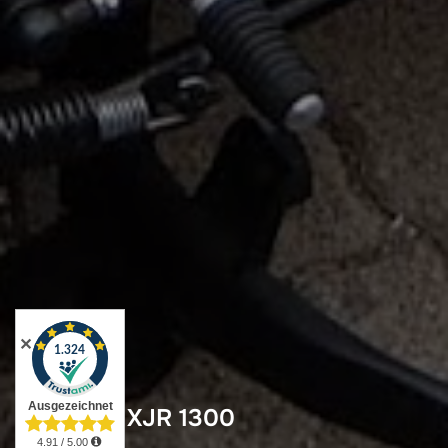
✕
Yamaha XJR 1300