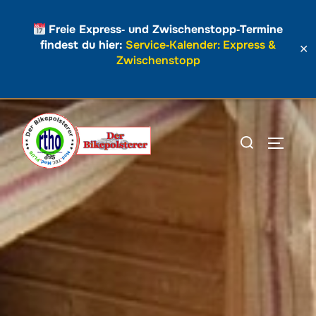
Freie Express‑ und Zwischenstopp‑Termine
findest du hier:
Service‑Kalender: Express &
✕
Zwischenstopp
Zum
Inhalt
Suchen
SEITEN
springen
nach: