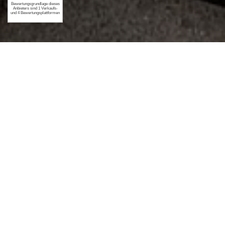
Yamaha XJR 1300
Sitzbankpolsterung-
EXPRESS-Service
mit einem
kompletten Neubezug in Nubuck und Matt mit
Komfortpolsterung/Gel-Aktivmatte und einer
zusätzlichen Aufpolsterung um 3cm.
Rautensteppung, Ziernaht/Keder in Anthrazit.
Weitere Yamaha Sitzbänke auf unserer Homepage: