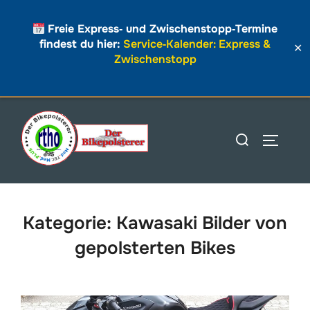
Freie Express‑ und Zwischenstopp‑Termine
findest du hier:
Service‑Kalender: Express &
✕
Zwischenstopp
Zum
Inhalt
Suchen
SEITEN
springen
nach:
Kategorie:
Kawasaki Bilder von
gepolsterten Bikes