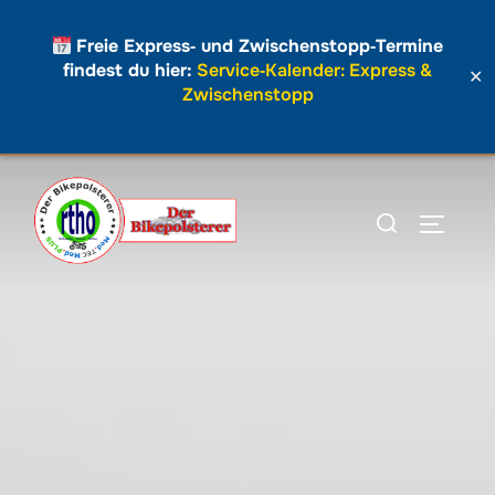
Freie Express‑ und Zwischenstopp‑Termine
findest du hier:
Service‑Kalender: Express &
✕
Zwischenstopp
Zum
Inhalt
Suchen
SEITEN
springen
nach: