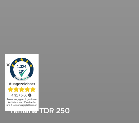
✕
Yamaha TDR 250