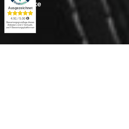
Sitzbänke
Neu im Shop: Zwei Komfort-Upgrades für die
Yamaha MT-10
Für alle Yamaha MT-10 Fahrer, die mehr als nur
Standard wollen, gibt es jetzt zwei brandneue