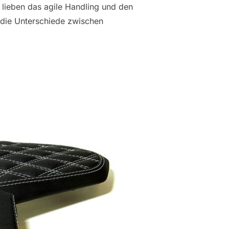
lieben das agile Handling und den
 die Unterschiede zwischen
SR 900 SITZBANK“