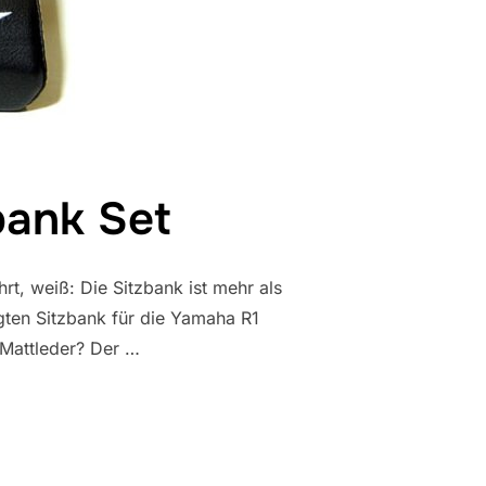
bank Set
t, weiß: Die Sitzbank ist mehr als
tigten Sitzbank für die Yamaha R1
attleder? Der …
! SITZBANK SET“