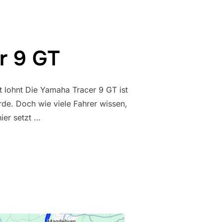
r 9 GT
 lohnt Die Yamaha Tracer 9 GT ist
de. Doch wie viele Fahrer wissen,
ier setzt …
RACER 9 GT“