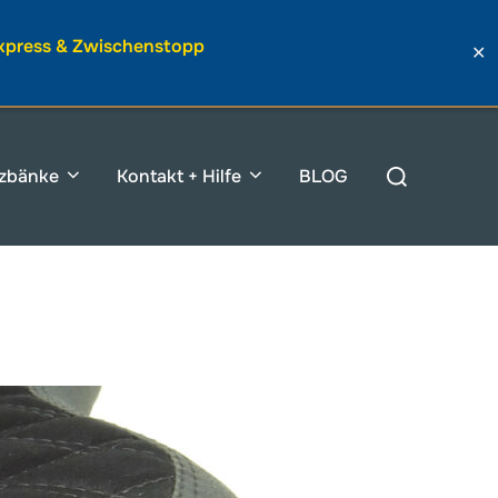
Express & Zwischenstopp
✕
Suchen
tzbänke
Kontakt + Hilfe
BLOG
nach: