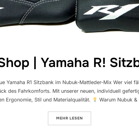
Shop | Yamaha R! Sitz
e Yamaha R1 Sitzbank im Nubuk-Mattleder-Mix Wer viel fähr
stück des Fahrkomforts. Mit unserer neuen, individuell gefer
n Ergonomie, Stil und Materialqualität.
Warum Nubuk & M
ÜBER „NEU IM SHOP | YAMAHA R
MEHR
LESEN