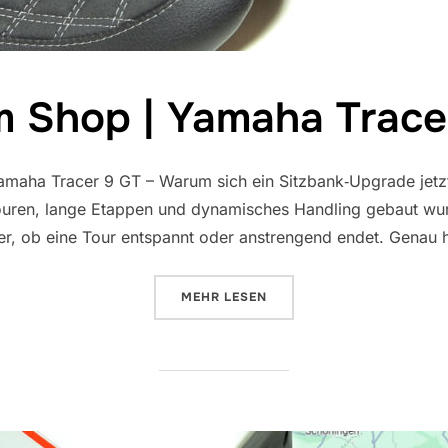
m Shop | Yamaha Trace
maha Tracer 9 GT – Warum sich ein Sitzbank‑Upgrade jetzt
Touren, lange Etappen und dynamisches Handling gebaut wur
ber, ob eine Tour entspannt oder anstrengend endet. Genau h
ÜBER „NEU IM SHOP | YAMAHA T
MEHR
LESEN