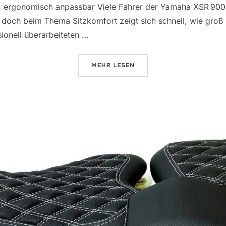
 ergonomisch anpassbar Viele Fahrer der Yamaha XSR 900 
 doch beim Thema Sitzkomfort zeigt sich schnell, wie groß
ionell überarbeiteten …
ÜBER „NEU IM SHOP | YAMAHA X
MEHR
LESEN