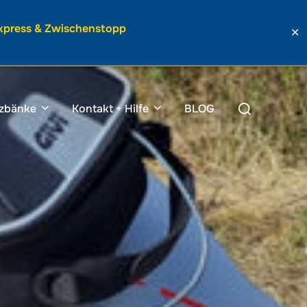
Express & Zwischenstopp
✕
Suchen
tzbänke
Kontakt + Hilfe
BLOG
nach: