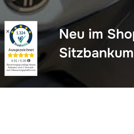
Neu im Sho
✕
Sitzbanku