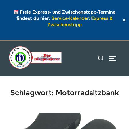
Freie Express‑ und Zwischenstopp‑Termine
findest du hier:
Service‑Kalender: Express &
✕
Zwischenstopp
Zum
Inhalt
Suchen
SEITEN
springen
nach:
Schlagwort:
Motorradsitzbank