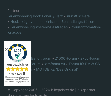
Partner:
Ferienwohnung Bock Lonau / Harz
•
Kunsttischlerei
•
Neubezüge von medizinischen Behandlungsstühlen
•
Ferienwohnung kostenlos eintragen
•
touristinformation-
lonau.de
✕
Foren:
Das ultimative Banditforum
•
Z1000-Forum - Z750-Forum
•
GSX-R1000 Forum
•
ktmforum.eu
•
Forum für BMW GS-
Motorradfahrer
•
MOTOBIKE "Das Original"
© Copyright 2006 -
2026
bikepolster.de | bikepolster-
shop.de | medpolster.de
YouTube
Facebook