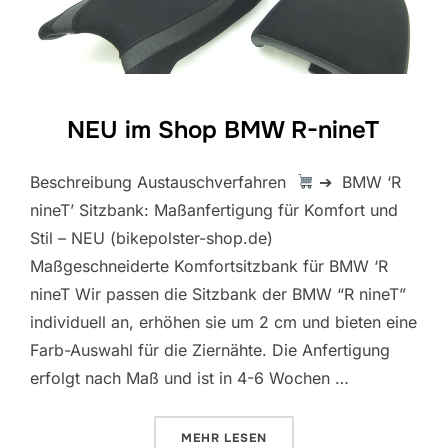
NEU im Shop BMW R-nineT
Beschreibung Austauschverfahren
➔ BMW ‘R
nineT’ Sitzbank: Maßanfertigung für Komfort und
Stil – NEU (bikepolster-shop.de)
Maßgeschneiderte Komfortsitzbank für BMW ‘R
nineT Wir passen die Sitzbank der BMW “R nineT”
individuell an, erhöhen sie um 2 cm und bieten eine
Farb-Auswahl für die Ziernähte. Die Anfertigung
erfolgt nach Maß und ist in 4-6 Wochen …
ÜBER „NEU IM SHOP BMW R-NIN
MEHR
LESEN