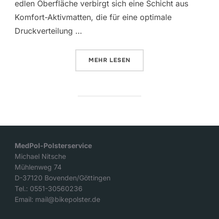
edlen Oberfläche verbirgt sich eine Schicht aus
Komfort-Aktivmatten, die für eine optimale
Druckverteilung …
ÜBER „MOTORRADSITZBANK FÜR 
MEHR
LESEN
MedPol-Polsterservice
Michael Nitsche
Mühlenweg 74
D-37120 Bovenden/Göttingen
Tel.: 0551-30560236
Email: mail@bikepolster.de