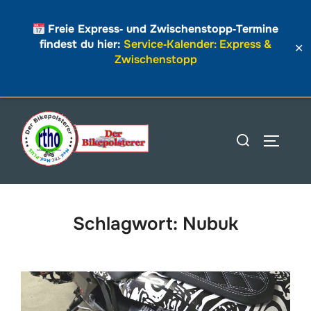
Freie Express‑ und Zwischenstopp‑Termine
findest du hier:
Service‑Kalender: Express &
✕
Zwischenstopp
Zum
Inhalt
Suchen
SEITEN
springen
nach:
Schlagwort:
Nubuk