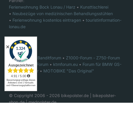
Partner:
Ferienwohnung Bock Lonau / Harz
•
Kunsttischlerei
•
Neubezüge von medizinischen Behandlungsstühlen
•
Ferienwohnung kostenlos eintragen
•
touristinformation-
lonau.de
✕
Foren:
Das ultimative Banditforum
•
Z1000-Forum - Z750-Forum
•
GSX-R1000 Forum
•
ktmforum.eu
•
Forum für BMW GS-
Motorradfahrer
•
MOTOBIKE "Das Original"
© Copyright 2006 -
2026
bikepolster.de | bikepolster-
shop.de | medpolster.de
YouTube
Facebook