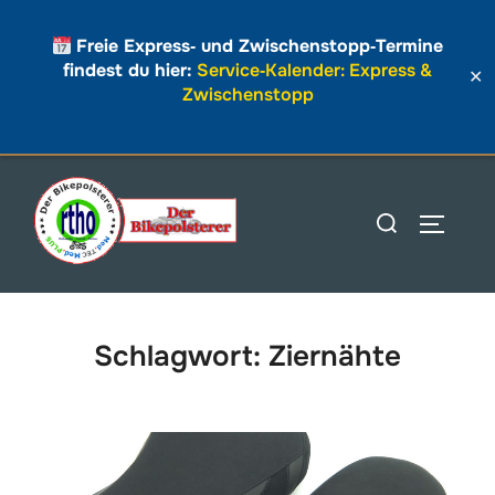
Freie Express‑ und Zwischenstopp‑Termine
findest du hier:
Service‑Kalender: Express &
✕
Zwischenstopp
Zum
Inhalt
Suchen
SEITEN
springen
nach:
Schlagwort:
Ziernähte