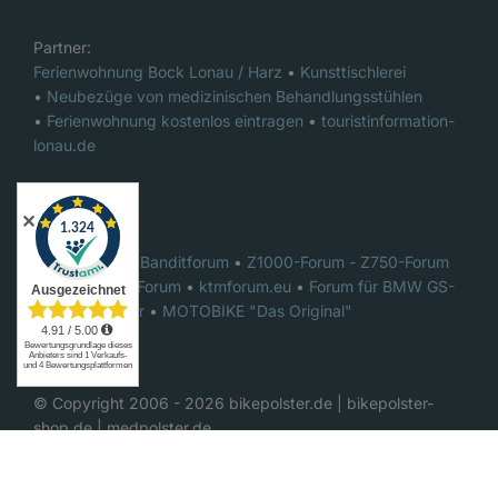
Partner:
Ferienwohnung Bock Lonau / Harz
•
Kunsttischlerei
•
Neubezüge von medizinischen Behandlungsstühlen
•
Ferienwohnung kostenlos eintragen
•
touristinformation-
lonau.de
✕
Foren:
Das ultimative Banditforum
•
Z1000-Forum - Z750-Forum
•
GSX-R1000 Forum
•
ktmforum.eu
•
Forum für BMW GS-
Motorradfahrer
•
MOTOBIKE "Das Original"
© Copyright 2006 -
2026
bikepolster.de | bikepolster-
shop.de | medpolster.de
YouTube
Facebook