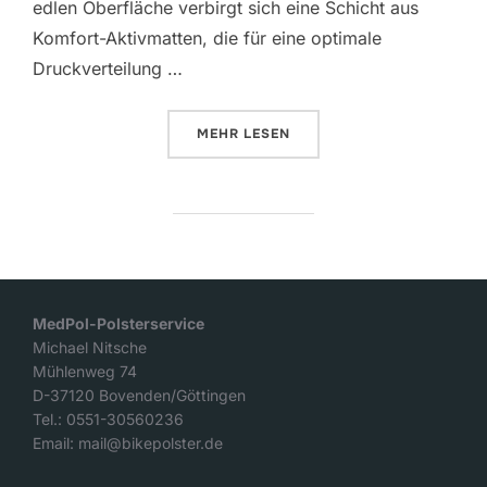
edlen Oberfläche verbirgt sich eine Schicht aus
Komfort-Aktivmatten, die für eine optimale
Druckverteilung …
ÜBER „MOTORRADSITZBANK FÜR 
MEHR
LESEN
MedPol-Polsterservice
Michael Nitsche
Mühlenweg 74
D-37120 Bovenden/Göttingen
Tel.: 0551-30560236
Email: mail@bikepolster.de