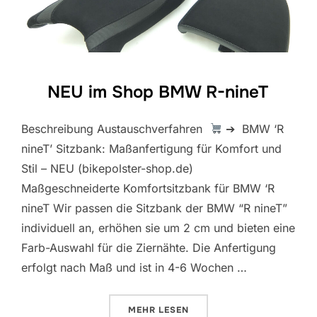
NEU im Shop BMW R-nineT
Beschreibung Austauschverfahren
➔ BMW ‘R
nineT’ Sitzbank: Maßanfertigung für Komfort und
Stil – NEU (bikepolster-shop.de)
Maßgeschneiderte Komfortsitzbank für BMW ‘R
nineT Wir passen die Sitzbank der BMW “R nineT”
individuell an, erhöhen sie um 2 cm und bieten eine
Farb-Auswahl für die Ziernähte. Die Anfertigung
erfolgt nach Maß und ist in 4-6 Wochen …
ÜBER „NEU IM SHOP BMW R-NIN
MEHR
LESEN